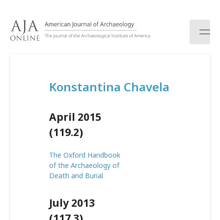
S
k
i
p
t
o
c
Konstantina Chavela
o
n
t
April 2015
e
n
(119.2)
t
The Oxford Handbook
of the Archaeology of
Death and Burial
July 2013
(117.3)