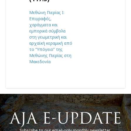
Μεθώνη Πιερίας I:
Επιγραφές,
χαράγματα και
εμπορικά σύμβολα
στη γεωμετρική και
αρχαϊκή κεραμική από
το “Υπόγειο” της
Μεθώνης Πιερίας στη
Μακεδονία
Subscribe to our email-only monthly newsletter