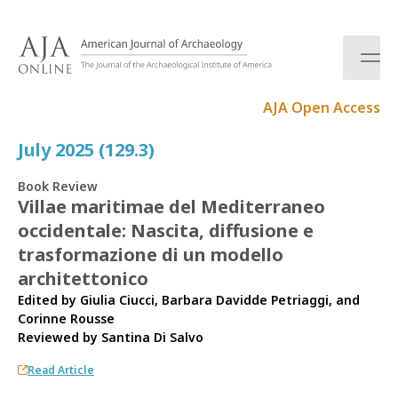
S
k
i
p
t
AJA Open Access
o
c
July 2025 (129.3)
o
n
Book Review
t
Villae maritimae del Mediterraneo
e
occidentale: Nascita, diffusione e
n
t
trasformazione di un modello
architettonico
Edited by Giulia Ciucci, Barbara Davidde Petriaggi, and
Corinne Rousse
Reviewed by
Santina Di Salvo
Read Article