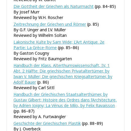
Die Gottheit der Griechen als Naturmacht
(pp. 84–85)
By Josef Murr
Reviewed by W.H. Roscher
Zeitrechnung der Griechen und Römer
(p. 85)
By G.F. Unger and I.V. Müller
Reviewed by Wilhelm Soltan
Lakonische Kulte by Sam Wide; L’Art Antique. 2e
Partie: La Grèce-Rome
(pp. 85–86)
By Gaston Cougny
Reviewed by Fritz Baumgarten
Handbuch der Klass. Alterthumswissenschaft, IV, 1
Abt. 2 Hälfte: Die griechischen Privataltertümer, by
Iwan V. Müller; Die griechischen Kriegsaltertümer, by
Adolf Bauer
(p. 86)
Reviewed by Carl Sittl
Handbuch der Griechischen Staatsalterthümer, by
Gustav Gilbert; Histoire des Ordres dans l’Architecture,
by Adrien Joigny; La Vénus de Milo, by Felix Ravaisson
(pp. 86–87)
Reviewed by A. Furtwängler
Geschichte der Griechischen Plastik
(pp. 88–89)
By J. Overbeck