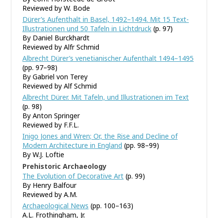
Reviewed by W. Bode
Dürer’s Aufenthalt in Basel, 1492–1494. Mit 15 Text-
Illustrationen und 50 Tafeln in Lichtdruck
(p. 97)
By Daniel Burckhardt
Reviewed by Alfr Schmid
Albrecht Dürer’s venetianischer Aufenthalt 1494–1495
(pp. 97–98)
By Gabriel von Terey
Reviewed by Alf Schmid
Albrecht Dürer. Mit Tafeln, und Illustrationen im Text
(p. 98)
By Anton Springer
Reviewed by F.F.L.
Inigo Jones and Wren; Or, the Rise and Decline of
Modern Architecture in England
(pp. 98–99)
By W.J. Loftie
Prehistoric Archaeology
The Evolution of Decorative Art
(p. 99)
By Henry Balfour
Reviewed by A.M.
Archaeological News
(pp. 100–163)
A.L. Frothingham, Jr.