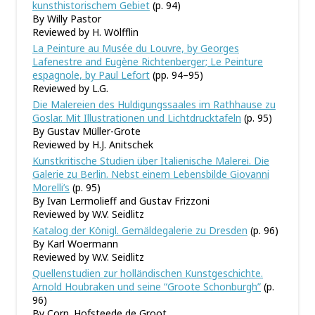
kunsthistorischem Gebiet
(p. 94)
By Willy Pastor
Reviewed by H. Wölfflin
La Peinture au Musée du Louvre, by Georges
Lafenestre and Eugène Richtenberger; Le Peinture
espagnole, by Paul Lefort
(pp. 94–95)
Reviewed by L.G.
Die Malereien des Huldigungssaales im Rathhause zu
Goslar. Mit Illustrationen und Lichtdrucktafeln
(p. 95)
By Gustav Müller-Grote
Reviewed by H.J. Anitschek
Kunstkritische Studien über Italienische Malerei. Die
Galerie zu Berlin. Nebst einem Lebensbilde Giovanni
Morelli’s
(p. 95)
By Ivan Lermolieff and Gustav Frizzoni
Reviewed by W.V. Seidlitz
Katalog der Königl. Gemäldegalerie zu Dresden
(p. 96)
By Karl Woermann
Reviewed by W.V. Seidlitz
Quellenstudien zur holländischen Kunstgeschichte.
Arnold Houbraken und seine “Groote Schonburgh”
(p.
96)
By Corn. Hofsteede de Groot