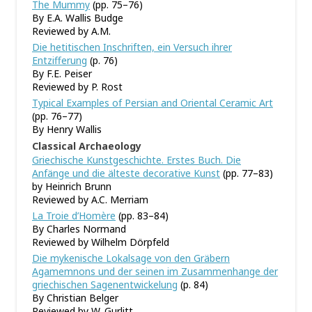
The Mummy
(pp. 75–76)
By E.A. Wallis Budge
Reviewed by A.M.
Die hetitischen Inschriften, ein Versuch ihrer
Entzifferung
(p. 76)
By F.E. Peiser
Reviewed by P. Rost
Typical Examples of Persian and Oriental Ceramic Art
(pp. 76–77)
By Henry Wallis
Classical Archaeology
Griechische Kunstgeschichte. Erstes Buch. Die
Anfänge und die älteste decorative Kunst
(pp. 77–83)
by Heinrich Brunn
Reviewed by A.C. Merriam
La Troie d’Homère
(pp. 83–84)
By Charles Normand
Reviewed by Wilhelm Dörpfeld
Die mykenische Lokalsage von den Gräbern
Agamemnons und der seinen im Zusammenhange der
griechischen Sagenentwickelung
(p. 84)
By Christian Belger
Reviewed by W. Gurlitt