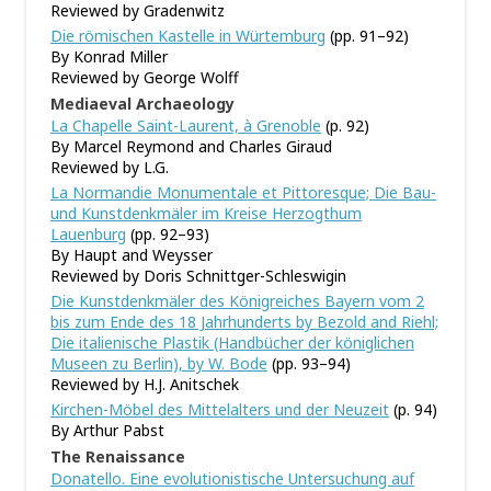
Reviewed by Gradenwitz
Die römischen Kastelle in Würtemburg
(pp. 91–92)
By Konrad Miller
Reviewed by George Wolff
Mediaeval Archaeology
La Chapelle Saint-Laurent, à Grenoble
(p. 92)
By Marcel Reymond and Charles Giraud
Reviewed by L.G.
La Normandie Monumentale et Pittoresque; Die Bau-
und Kunstdenkmäler im Kreise Herzogthum
Lauenburg
(pp. 92–93)
By Haupt and Weysser
Reviewed by Doris Schnittger-Schleswigin
Die Kunstdenkmäler des Königreiches Bayern vom 2
bis zum Ende des 18 Jahrhunderts by Bezold and Riehl;
Die italienische Plastik (Handbücher der königlichen
Museen zu Berlin), by W. Bode
(pp. 93–94)
Reviewed by H.J. Anitschek
Kirchen-Möbel des Mittelalters und der Neuzeit
(p. 94)
By Arthur Pabst
The Renaissance
Donatello. Eine evolutionistische Untersuchung auf